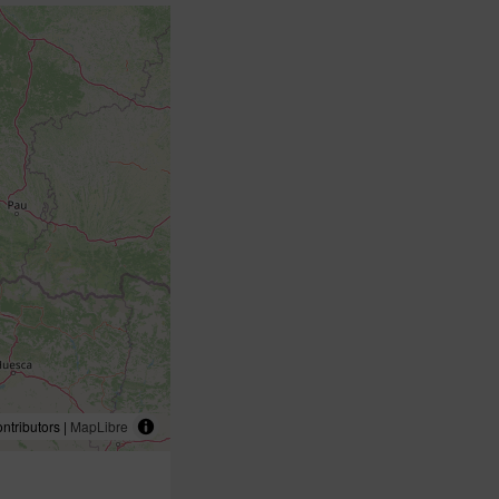
tributors |
MapLibre