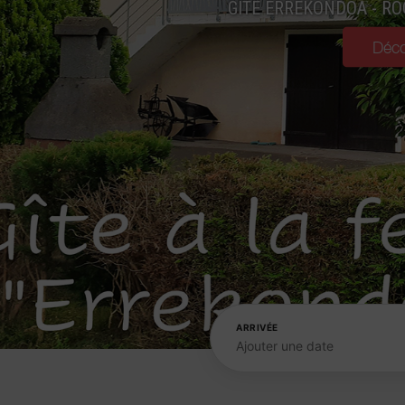
GÎTE ERREKONDOA - RO
Déco
ARRIVÉE
Ajouter une date