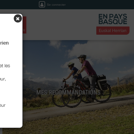
Se connecter
EIL
RÉSERVER
rien
et les
ur,
MES RECOMMANDATIONS
our