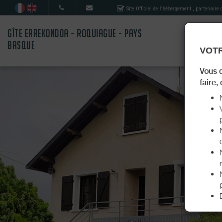
Site Officiel de l'hébergement
, partenaire
GÎTE ERREKONDOA - ROQUIAGUE - PAYS
BASQUE
VOTR
Vous 
faire,