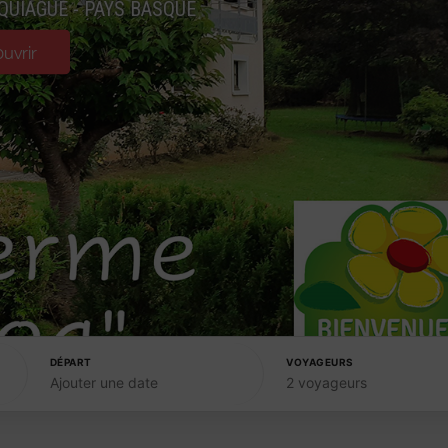
QUIAGUE - PAYS BASQUE
uvrir
DÉPART
VOYAGEURS
Ajouter une date
2 voyageurs