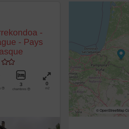
rrekondoa -
gue - Pays
asque
0
3
s
m2
chambres
© OpenStreetMap Con