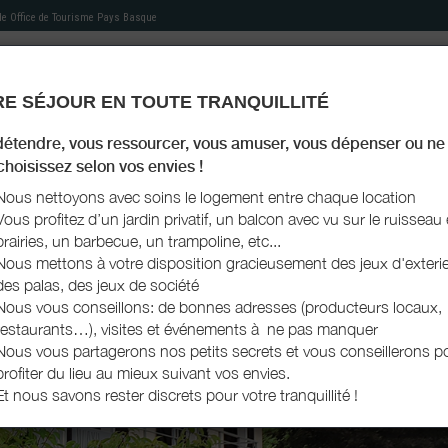
 de
Office de Tourisme Pays Basque
E SÉJOUR EN TOUTE TRANQUILLITÉ
MON HÉBERGEMENT
MES RECOMMANDATIONS
AGENDA TOURISTIQUE
MON LIVRET D'ACCU
détendre, vous ressourcer, vous amuser, vous dépenser ou ne 
 choisissez selon vos envies !
Nous nettoyons avec soins le logement entre chaque location
Vous profitez d’un jardin privatif, un balcon avec vu sur le ruisseau 
prairies, un barbecue, un trampoline, etc...
Nous mettons à votre disposition gracieusement des jeux d'exterie
des palas, des jeux de société
Nous vous conseillons: de bonnes adresses (producteurs locaux,
restaurants…), visites et événements à ne pas manquer
Nous vous partagerons nos petits secrets et vous conseillerons p
profiter du lieu au mieux suivant vos envies.
Et nous savons rester discrets pour votre tranquillité !