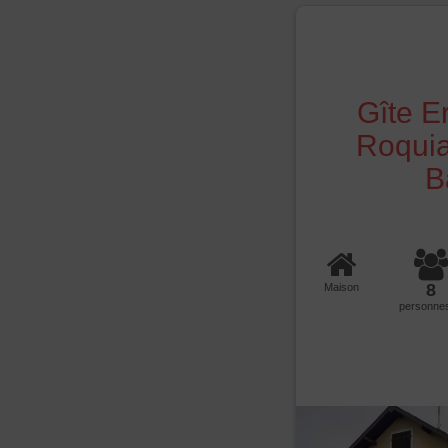
Gîte E
Roquia
B
8
Maison
personne