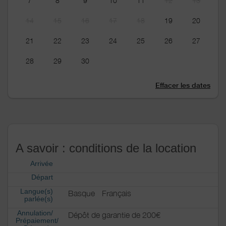
7
8
9
10
11
12
13
14
15
16
17
18
19
20
21
22
23
24
25
26
27
28
29
30
Effacer les dates
A savoir : conditions de la location
Arrivée
Départ
Langue(s)
Basque
Français
parlée(s)
Annulation/
Dépôt de garantie de 200€
Prépaiement/