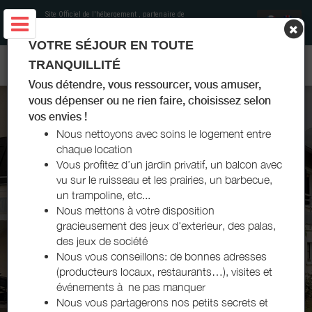
Site Officiel de l'hébergement
, partenaire de
Office de Tourisme Pays Basque
VOTRE SÉJOUR EN TOUTE
GÎTE ERREKONDOA - ROQUIAGUE - PAYS BASQUE
TRANQUILLITÉ
Vous détendre, vous ressourcer, vous amuser,
vous dépenser ou ne rien faire, choisissez selon
vos envies !
Nous nettoyons avec soins le logement entre
chaque location
Vous profitez d’un jardin privatif, un balcon avec
vu sur le ruisseau et les prairies, un barbecue,
un trampoline, etc...
Nous mettons à votre disposition
gracieusement des jeux d'exterieur, des palas,
des jeux de société
Nous vous conseillons: de bonnes adresses
(producteurs locaux, restaurants…), visites et
événements à ne pas manquer
Nous vous partagerons nos petits secrets et