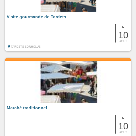
Visite gourmande de Tardets
le
10
AOUT
TARDETS-SORHOLUS
Marché traditionnel
le
10
AOUT