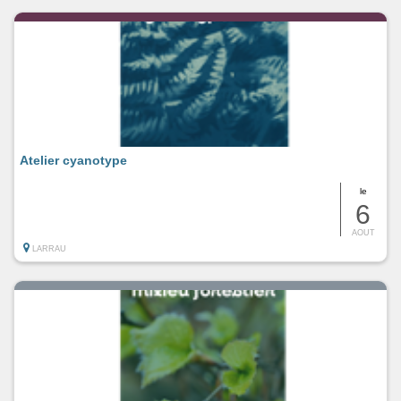
Atelier cyanotype
le
6
AOUT
LARRAU