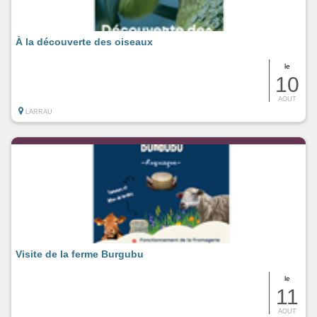
À la découverte des oiseaux
le
10
AOUT
LARRAU
Visite de la ferme Burgubu
le
11
AOUT