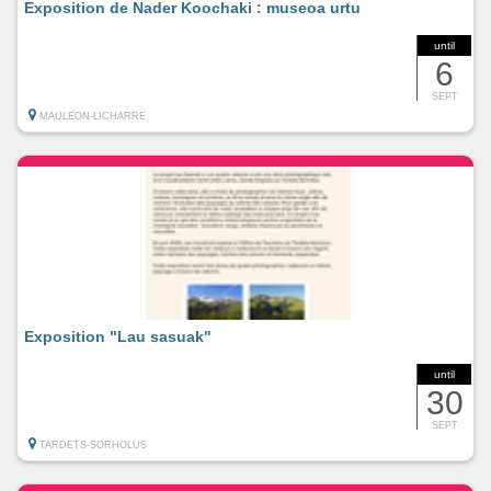
Exposition de Nader Koochaki : museoa urtu
until
6
SEPT
MAULEON-LICHARRE
Exposition "Lau sasuak"
until
30
SEPT
TARDETS-SORHOLUS