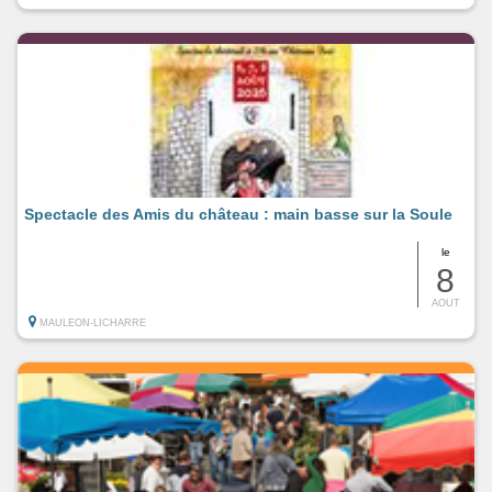
Spectacle des Amis du château : main basse sur la Soule
le
8
AOUT
MAULEON-LICHARRE