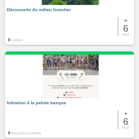
Découverte du milieu forestier
le
6
AOUT
LARRAU
Initiation à la pelote basque
le
6
AOUT
MAULEON-LICHARRE