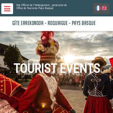
Site Officiel de l'hébergement
, partenaire de
Office de Tourisme Pays Basque
GÎTE ERREKONDOA - ROQUIAGUE - PAYS BASQUE
TOURIST EVENTS