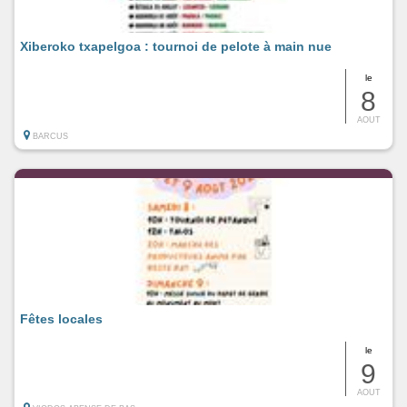
Xiberoko txapelgoa : tournoi de pelote à main nue
le
8
AOUT
BARCUS
Fêtes locales
le
9
AOUT