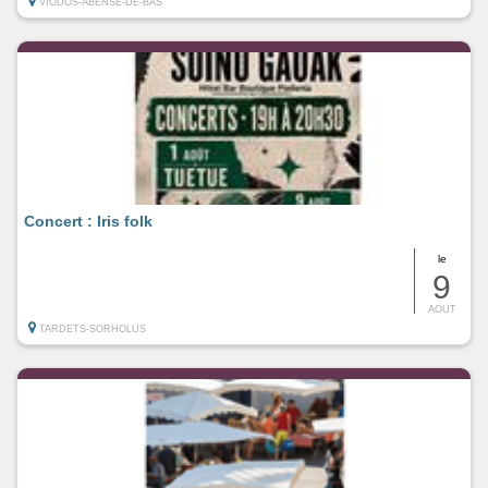
VIODOS-ABENSE-DE-BAS
Concert : Iris folk
le
9
AOUT
TARDETS-SORHOLUS