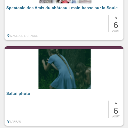
Spectacle des Amis du château : main basse sur la Soule
le
6
AOUT
MAULEON-LICHARRE
Safari photo
le
6
AOUT
LARRAU