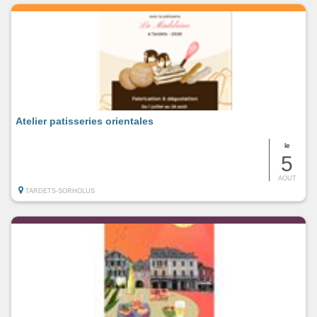
Atelier patisseries orientales
le
5
AOUT
TARDETS-SORHOLUS