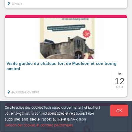
LARRAU
Visite guidée du château fort de Mauléon et son bourg
castral
le
12
AOUT
MAULEON-LICHARRE
Ce site utilise des cookies techniques qui permettent et facilitent
OK
votre navigation. Ils sont indispensables et ne sauraient être
supprimés sans affecter l’accès au site et la navigation.
Gestion des cookies et données personnelles