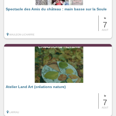
Spectacle des Amis du château : main basse sur la Soule
le
7
AOUT
MAULEON-LICHARRE
Atelier Land Art (créations nature)
le
7
AOUT
LARRAU