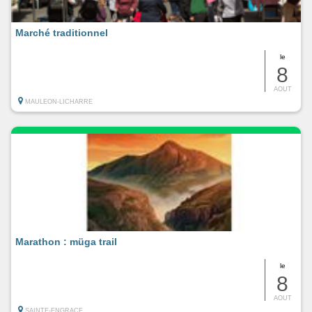
Marché traditionnel
le
8
AOUT
MAULEON-LICHARRE
Marathon : müga trail
le
8
AOUT
SAINTE-ENGRACE