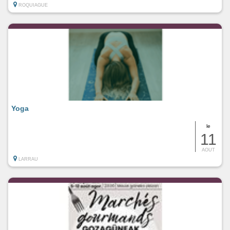
ROQUIAGUE
Yoga
le
11
AOUT
LARRAU