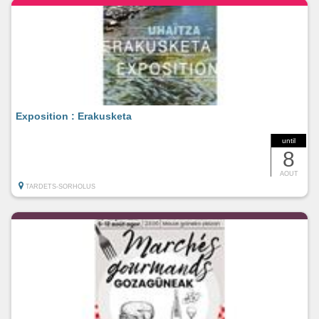
Exposition : Erakusketa
until
8
AOUT
TARDETS-SORHOLUS