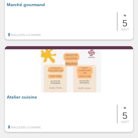
Marché gourmand
le
5
AOUT
MAULEON-LICHARRE
Atelier cuisine
le
5
AOUT
MAULEON-LICHARRE