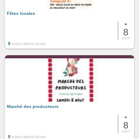
Fêtes locales
le
8
AOUT
VIODOS-ABENSE-DE-BAS
Marché des producteurs
le
8
AOUT
VIODOS-ABENSE-DE-BAS