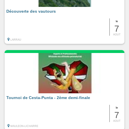
Découverte des vautours
le
7
AOUT
LARRAU
Tournoi de Cesta-Punta - 2ème demi-finale
le
7
AOUT
MAULEON-LICHARRE