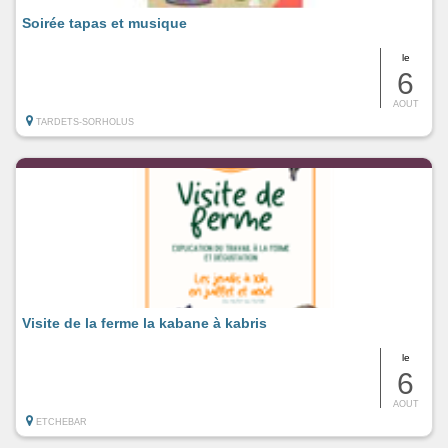
Soirée tapas et musique
le
6
AOUT
TARDETS-SORHOLUS
Visite de la ferme la kabane à kabris
le
6
AOUT
ETCHEBAR